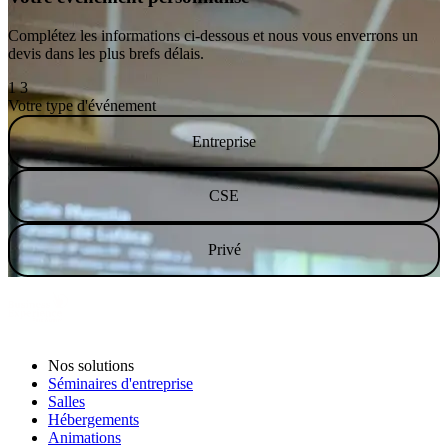
Complétez les informations ci-dessous et nous vous enverrons un
devis dans les plus brefs délais.
1
3
Votre type d'événement
Entreprise
CSE
Privé
Étape suivante
Nos solutions
Séminaires d'entreprise
Salles
Hébergements
Animations