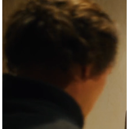
La Cité Suspendue Hôtel
Les Quais de Lutèce Hôtel
Les animations
Team Building
Privatisation du Parc
La restauration